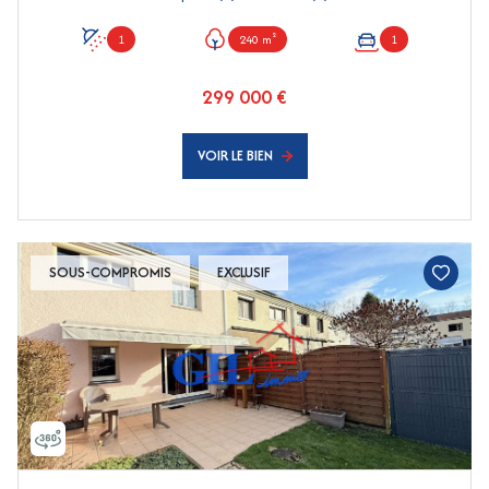
1
240 m²
1
299 000 €
VOIR LE BIEN
SOUS-COMPROMIS
EXCLUSIF