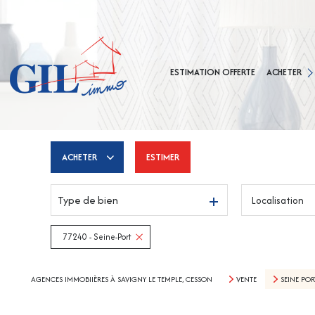
MAISONS
APPARTEMEN
ESTIMATION OFFERTE
ACHETER
TERRAINS
AGENCE CES
AGENCE SAVIG
ACHETER
ESTIMER
Type de bien
Localisation
De l'ancien
77240 - Seine-Port
AGENCES IMMOBIIÈRES À SAVIGNY LE TEMPLE, CESSON
VENTE
SEINE POR