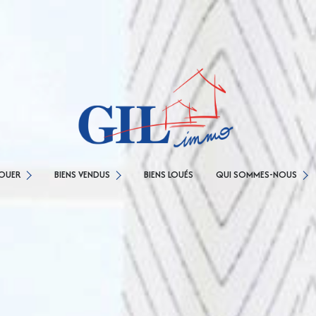
NOS AGENCES
SONS
AGENCE CESSON
CONCIERGERIE
OUER
BIENS VENDUS
BIENS LOUÉS
QUI SOMMES-NOUS
ARTEMENTS
AGENCE SAVIGNY LE TEMPLE
NOS PARTENAIRES
MENTIONS LÉGALES
TEMPLE