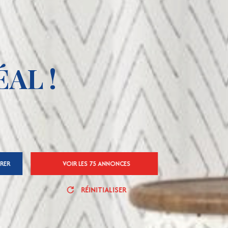
AL !
TRER
VOIR LES
75
ANNONCES
RÉINITIALISER