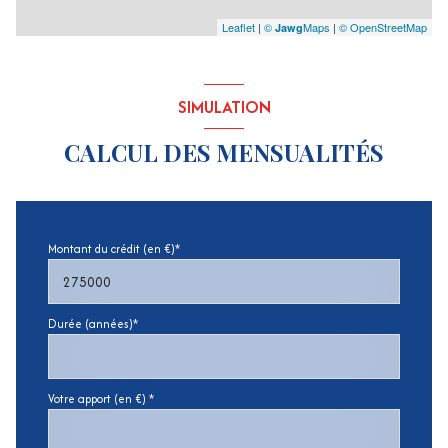
Leaflet
|
©
Maps
|
© OpenStreetMap
Jawg
SIMULATION
CALCUL DES MENSUALITÉS
Montant du crédit (en €)*
Durée (années)*
Votre apport (en €) *