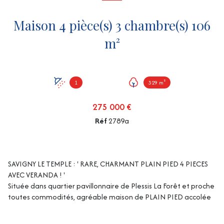
Maison 4 pièce(s) 3 chambre(s) 106
m²
1
329 m²
275 000 €
Réf
2789a
SAVIGNY LE TEMPLE : ' RARE, CHARMANT PLAIN PIED 4 PIECES
AVEC VERANDA ! '
Située dans quartier pavillonnaire de Plessis La Forêt et proche
toutes commodités, agréable maison de PLAIN PIED accolée
uniquement par le garage de 106m² hab environ avec
véranda offrant : entrée , grand garage attenant, salle à