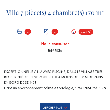
Villa 7 pièce(s) 4 chambre(s) 170 m²
1
1
1206 m²
Nous consulter
Réf
763a
EXCEPTIONNELLE VILLA AVEC PISCINE, DANS LE VILLAGE TRES
RECHERCHÉ DE SEINE PORT SITUE A MOINS DE 50KM DE PARIS
EN BORD DE SEINE !
Dans un environnement calme et privilégié, SPACIEUSE MAISON
FAMILIALE comprenant au RDC : entrée, séjour triple avec 'coin
feu', grande cuisine aménagée et équipée avec cellier, WC et
1 suite parentale avec salle d'eau et dressing. A l'étage :
AFFICHER PLUS
dégagement desservant 3 grandes chambres, 1 bureau et 1