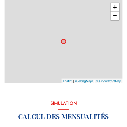
+
−
Leaflet
|
©
Maps
|
© OpenStreetMap
Jawg
SIMULATION
CALCUL DES MENSUALITÉS