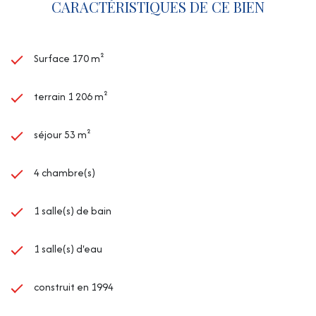
CARACTÉRISTIQUES DE CE BIEN
Pour plus d'infos, merci de contacter votre agence GIL IMMO
CESSON, Spécialiste du secteur !
Surface 170 m²
terrain 1 206 m²
séjour 53 m²
4 chambre(s)
1 salle(s) de bain
1 salle(s) d'eau
construit en 1994