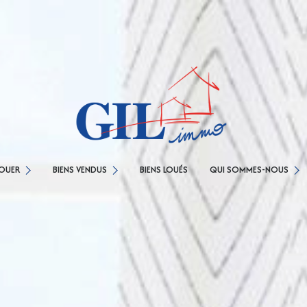
NOS AGENCES
SONS
AGENCE CESSON
CONCIERGERIE
OUER
BIENS VENDUS
BIENS LOUÉS
QUI SOMMES-NOUS
ARTEMENTS
AGENCE SAVIGNY LE TEMPLE
NOS PARTENAIRES
MENTIONS LÉGALES
TEMPLE