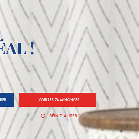
AL !
TRER
VOIR LES
74
ANNONCES
RÉINITIALISER