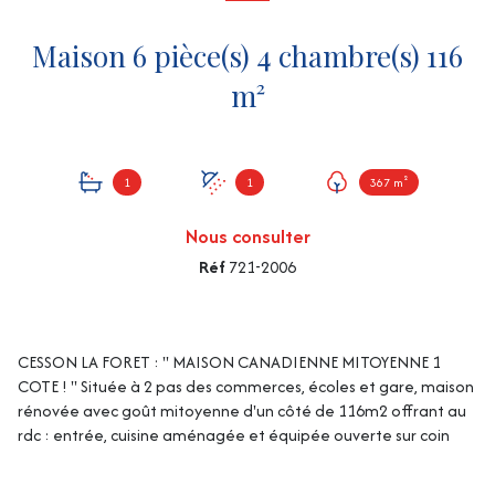
Maison 6 pièce(s) 4 chambre(s) 116
m²
1
1
367 m²
Nous consulter
Réf
721-2006
CESSON LA FORET : '' MAISON CANADIENNE MITOYENNE 1
COTE ! '' Située à 2 pas des commerces, écoles et gare, maison
rénovée avec goût mitoyenne d'un côté de 116m2 offrant au
rdc : entrée, cuisine aménagée et équipée ouverte sur coin
repas, séjour double avec cheminée à foyer ouvert, WC avec
lave mains, à l'étage : palier desservant 3 chambres, 1 suite