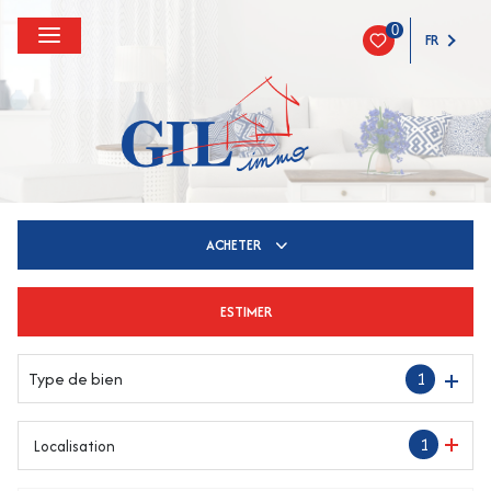
0
FR
ACHETER
ESTIMER
De l'ancien
Type de bien
1
1
Localisation