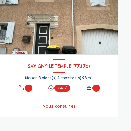
SAVIGNY-LE-TEMPLE (77176)
Maison 5 pièce(s) 4 chambre(s) 93 m²
1
234 m²
1
Nous consulter
VOIR LE BIEN