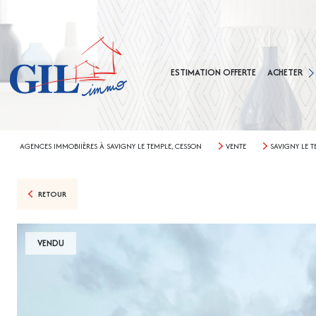
MAISONS
APPARTEMEN
ESTIMATION OFFERTE
ACHETER
TERRAINS
AGENCE CES
AGENCE SAVIG
AGENCES IMMOBIIÈRES À SAVIGNY LE TEMPLE, CESSON
VENTE
SAVIGNY LE T
RETOUR
VENDU