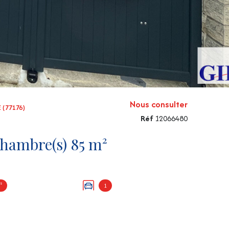
Nous consulter
 (77176)
Réf
12066480
Maison 4 pièce(s) 3 chambre(s) 85 m²
²
1