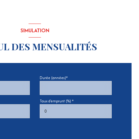
SIMULATION
UL DES MENSUALITÉS
Durée (années)*
Taux d'emprunt (%) *