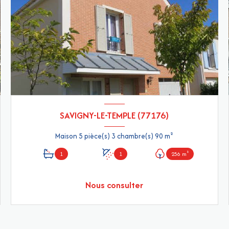
SAVIGNY-LE-TEMPLE (77176)
Maison 5 pièce(s) 3 chambre(s) 90 m²
1
1
256 m²
Nous consulter
VOIR LE BIEN