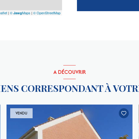
aflet
|
©
Maps
|
© OpenStreetMap
Jawg
A DÉCOUVRIR
BIENS CORRESPONDANT À VOT
VENDU