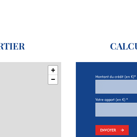
RTIER
CALC
+
Montant du crédit (en €)*
−
Votre apport (en €) *
ENVOYER