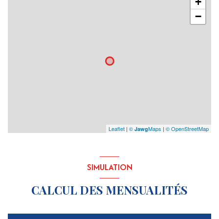
+
−
Leaflet
|
©
Maps
|
© OpenStreetMap
Jawg
SIMULATION
CALCUL DES MENSUALITÉS