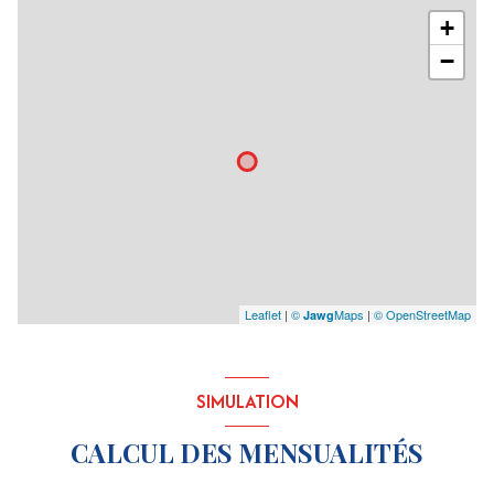
+
−
Leaflet
|
©
Maps
|
© OpenStreetMap
Jawg
SIMULATION
CALCUL DES MENSUALITÉS