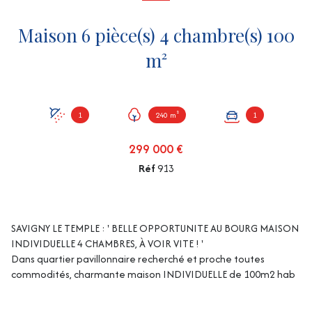
Maison 6 pièce(s) 4 chambre(s) 100
m²
1
240 m²
1
299 000 €
Réf
913
SAVIGNY LE TEMPLE : ' BELLE OPPORTUNITE AU BOURG MAISON
INDIVIDUELLE 4 CHAMBRES, À VOIR VITE ! '
Dans quartier pavillonnaire recherché et proche toutes
commodités, charmante maison INDIVIDUELLE de 100m2 hab
environ (110m² utiles) édifiée sur 3 niveaux offrant au RDC ;
entrée avec placard, cuisine aménagée équipée (possibilité