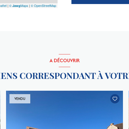
aflet
|
©
Maps
|
© OpenStreetMap
Jawg
A DÉCOUVRIR
BIENS CORRESPONDANT À VOT
VENDU