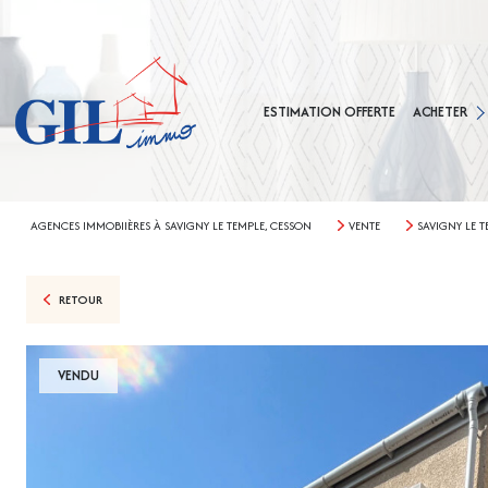
MAISONS
APPARTEMEN
ESTIMATION OFFERTE
ACHETER
TERRAINS
AGENCE CES
AGENCE SAVIG
AGENCES IMMOBIIÈRES À SAVIGNY LE TEMPLE, CESSON
VENTE
SAVIGNY LE T
RETOUR
VENDU