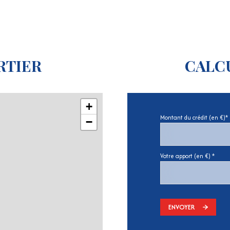
RTIER
CALC
+
Montant du crédit (en €)*
−
Votre apport (en €) *
ENVOYER