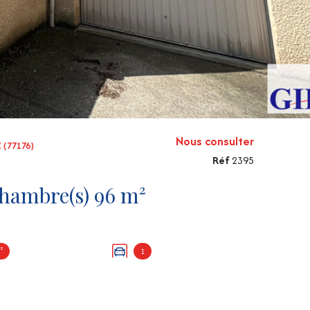
Nous consulter
 (77176)
Réf
2395
Maison 5 pièce(s) 4 chambre(s) 96 m²
²
1