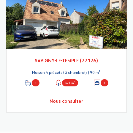
SAVIGNY-LE-TEMPLE (77176)
Maison 4 pièce(s) 3 chambre(s) 90 m²
1
471 m²
1
Nous consulter
VOIR LE BIEN