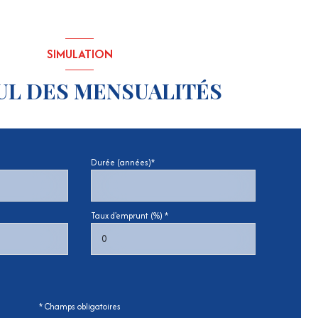
SIMULATION
UL DES MENSUALITÉS
Durée (années)*
Taux d'emprunt (%) *
* Champs obligatoires