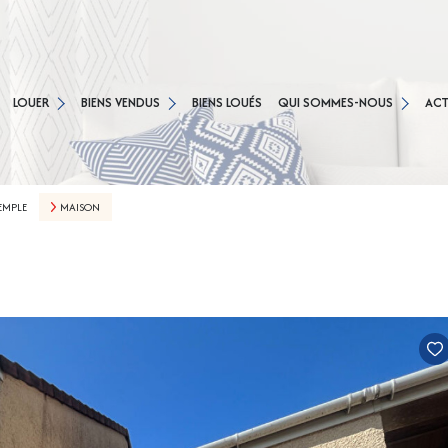
NOS AGENCES
TS
MAISONS
AGENCE CESSON
CONCIERGERIE
LOUER
BIENS VENDUS
BIENS LOUÉS
QUI SOMMES-NOUS
ACT
APPARTEMENTS
AGENCE SAVIGNY LE TEMPLE
NOS PARTENAIRES
SON
MENTIONS LÉGALES
NY LE TEMPLE
EMPLE
MAISON