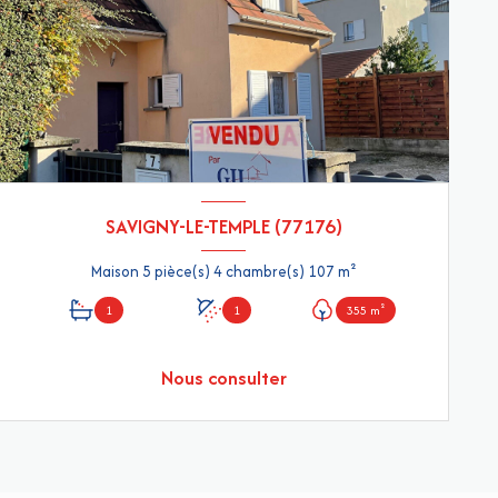
SAVIGNY-LE-TEMPLE (77176)
Maison 5 pièce(s) 4 chambre(s) 107 m²
1
1
355 m²
Nous consulter
VOIR LE BIEN