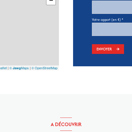
−
Votre apport (en €) *
ENVOYER
aflet
|
©
Maps
|
© OpenStreetMap
Jawg
A DÉCOUVRIR