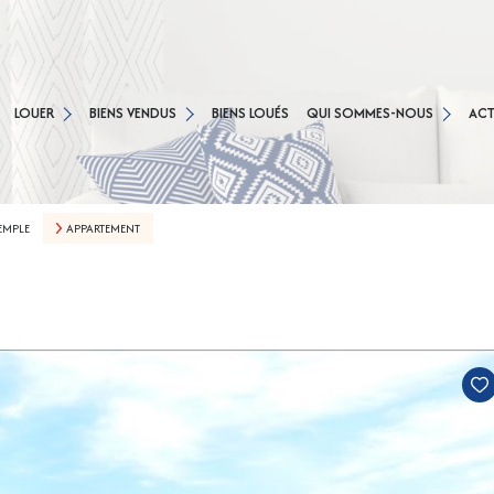
NOS AGENCES
TS
MAISONS
AGENCE CESSON
CONCIERGERIE
LOUER
BIENS VENDUS
BIENS LOUÉS
QUI SOMMES-NOUS
ACT
APPARTEMENTS
AGENCE SAVIGNY LE TEMPLE
NOS PARTENAIRES
SON
MENTIONS LÉGALES
NY LE TEMPLE
EMPLE
APPARTEMENT