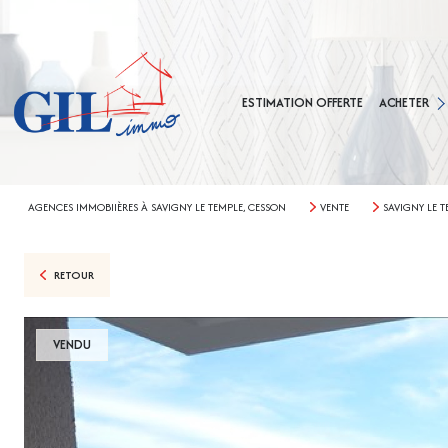
MAISONS
APPARTEMEN
ESTIMATION OFFERTE
ACHETER
TERRAINS
AGENCE CES
AGENCE SAVIG
AGENCES IMMOBIIÈRES À SAVIGNY LE TEMPLE, CESSON
VENTE
SAVIGNY LE T
RETOUR
VENDU