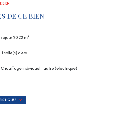
E BIEN
S DE CE BIEN
séjour 20,22 m²
1 salle(s) d'eau
Chauffage individuel : autre (electrique)
1er étage
ascenseur
RISTIQUES
balcon