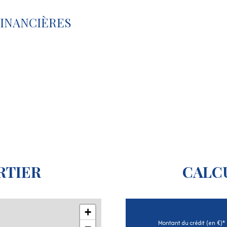
INANCIÈRES
RTIER
CALC
+
Montant du crédit (en €)*