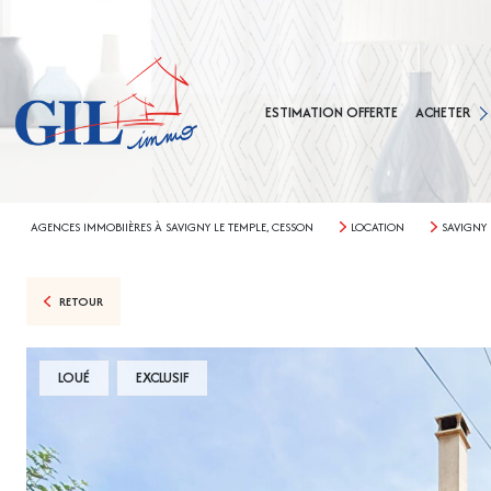
MAISONS
APPARTEMEN
ESTIMATION OFFERTE
ACHETER
TERRAINS
AGENCE CES
AGENCE SAVIG
AGENCES IMMOBIIÈRES À SAVIGNY LE TEMPLE, CESSON
LOCATION
SAVIGNY 
RETOUR
LOUÉ
EXCLUSIF