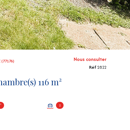
Nous consulter
 (77176)
Réf
2812
Maison 5 pièce(s) 3 chambre(s) 116 m²
²
2