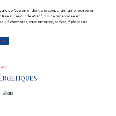
 gare de Cesson et dans une cour, charmante maison en
rée sur séjour de 42 m², cuisine aménagée et
reau, 2 chambres, cave enterrée, remise, 2 places de
bri de jardin.
S
s lieux d'entrée.
avoir 3 fois le montant du loyer en salaire net. Pas de
TIQUE
ERGETIQUES