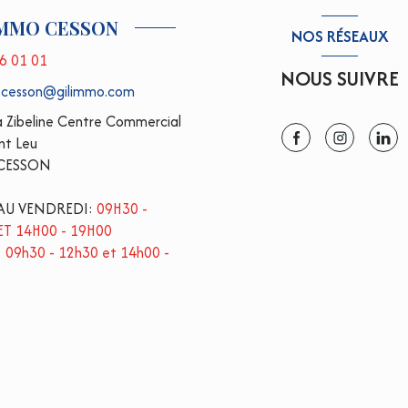
IMMO CESSON
NOS RÉSEAUX
6 01 01
NOUS SUIVRE
.cesson@gilimmo.com
la Zibeline Centre Commercial
int Leu
 CESSON
AU VENDREDI:
09H30 -
ET 14H00 - 19H00
:
09h30 - 12h30 et 14h00 -