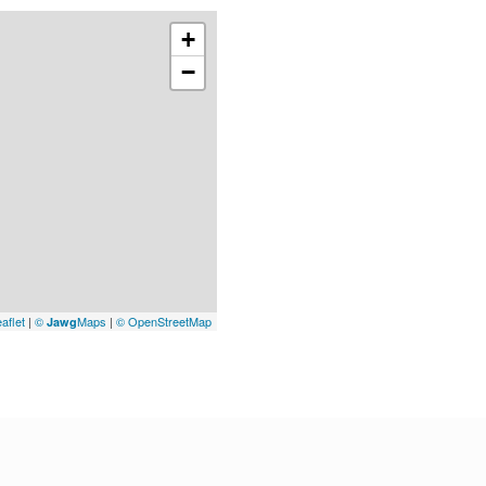
+
−
aflet
|
©
Maps
|
© OpenStreetMap
Jawg