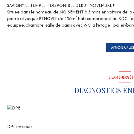
SAVIGNY LE TEMPLE : 'DISPONIBLE DEBUT NOVEMBRE !'
Située dans le hameau de NOISEMENT à 5 mins en voiture de la
pierre atypique RENOVEE de 116m² hab comprenant au RDC : ent
équipée, chambre, salle de bains avec WC, à l'étage : palier/bu
stationnement devant la maison.
Le tout édifié sur terrain clos à l'abri des regards de 356m² avec a
Loyer TTC : 1500 € .
AFFICHER PLU
Dépôt de garantie : 1500 euros
Honoraires de Location : 1508 euros dont 348 euros pour l'état de
Pour déposer un dossier, détenir un CDI depuis plus de 6 mois et 
garants possible.
BILAN ÉNERGÉ
DIAGNOSTICS ÉN
DPE en cours