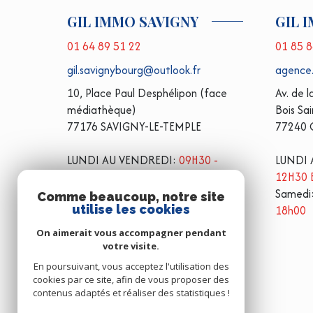
GIL IMMO SAVIGNY
GIL 
01 64 89 51 22
01 85 8
gil.savignybourg@outlook.fr
agence
10, Place Paul Desphélipon (face
Av. de 
médiathèque)
Bois Sa
77176 SAVIGNY-LE-TEMPLE
77240
LUNDI AU VENDREDI:
09H30 -
LUNDI 
12H30 ET 14H00 - 19H00
12H30 
Samedi:
09h30 - 12h30 et 14h00 -
Samedi
Comme beaucoup, notre site
utilise les cookies
18h00
18h00
On aimerait vous accompagner pendant
votre visite.
En poursuivant, vous acceptez l'utilisation des
cookies par ce site, afin de vous proposer des
contenus adaptés et réaliser des statistiques !