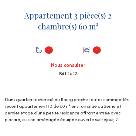
Appartement 3 pièce(s) 2
chambre(s) 60 m²
1
1
Nous consulter
Réf
1612
Dans quartier recherché du Bourg proche toutes commodités,
récent appartement F3 de 60m² environ situé au 2ème et
dernier étage d'une petite résidence offrant entrée avec
placard, cuisine aménagée équipée ouverte sur séjour, 2
chambres avec rangements, salle de bains et wc, chauffage
individuel électrique, double vitrage PVC avec volets roulants