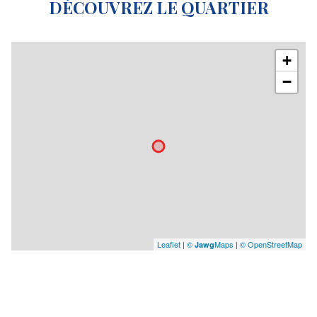
DÉCOUVREZ LE QUARTIER
+
−
Leaflet
|
©
Maps
|
© OpenStreetMap
Jawg