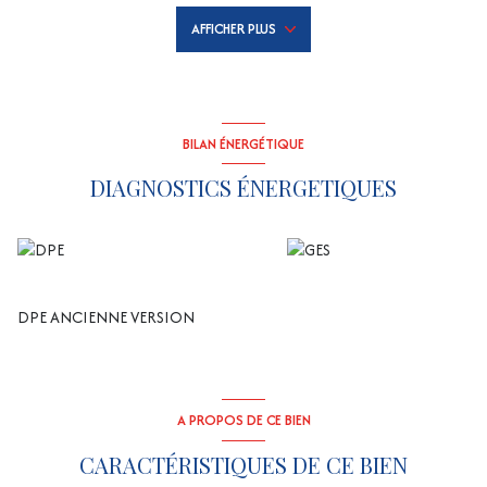
électriques en PVC, garage. ETAT IMPECCABLE, DISPONIBLE DE
AFFICHER PLUS
SUITE !
Dépôt de garantie : 850 euros
Honoraires de Location : 780 euros dont 180 euros pour l'état
des lieux d'entrée.
BILAN ÉNERGÉTIQUE
Pas de Garants possible, CDI depuis plus de 6 mois et avoir 3
fois le montant du loyer en salaire net.
DIAGNOSTICS ÉNERGETIQUES
Copropriété de 48 lots (Pas de procédure en cours).
Charges annuelles : 1080.00 euros.
DPE ANCIENNE VERSION
A PROPOS DE CE BIEN
CARACTÉRISTIQUES DE CE BIEN